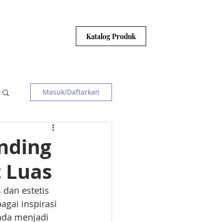
HUBUNGI KAMI
Katalog Produk
Masuk/Daftarkan
inding
t Luas
 dan estetis 
gai inspirasi 
nda menjadi 