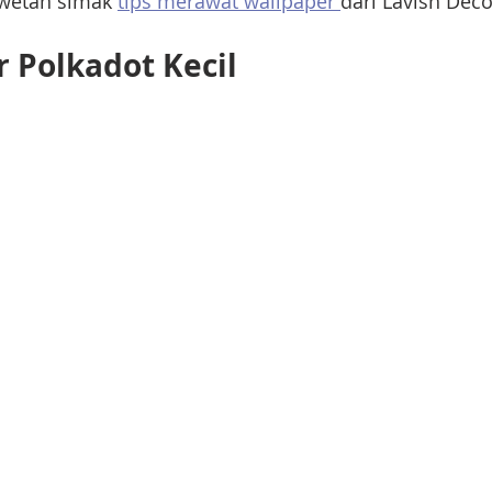
wetan simak 
tips merawat wallpaper 
dari Lavish Deco
r Polkadot Kecil