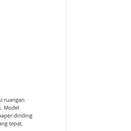
si ruangan 
k. Model 
paper dinding 
ng tepat. 