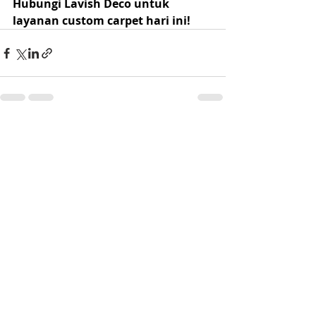
Hubungi Lavish Deco untuk 
layanan custom carpet hari ini!
Postingan Terakhir
Lihat Semua