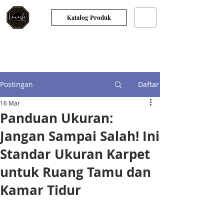
Katalog Produk
Postingan
Daftar
16 Mar
Panduan Ukuran:
Jangan Sampai Salah! Ini
Standar Ukuran Karpet
untuk Ruang Tamu dan
Kamar Tidur