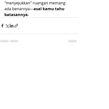
"menyejukkan" ruangan memang 
ada benarnya—
asal kamu tahu 
batasannya.
Postingan Terakhir
Lihat Semua