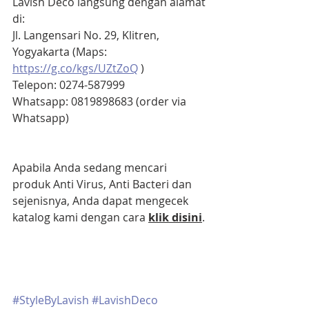
Lavish Deco langsung dengan alamat 
di:
Jl. Langensari No. 29, Klitren, 
Yogyakarta (Maps: 
https://g.co/kgs/UZtZoQ
 )
Telepon: 0274-587999
Whatsapp: 0819898683 (order via 
Whatsapp)
Apabila Anda sedang mencari 
produk Anti Virus, Anti Bacteri dan 
sejenisnya, Anda dapat mengecek 
katalog kami dengan cara 
klik disini
.
#StyleByLavish
#LavishDeco