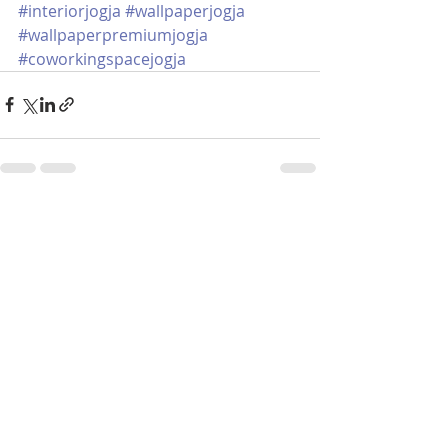
#interiorjogja
#wallpaperjogja
#wallpaperpremiumjogja
#coworkingspacejogja
Postingan Terakhir
Lihat Semua