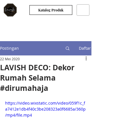
Katalog Produk
Postingan
Daftar
22 Mei 2020
LAVISH DECO: Dekor
Rumah Selama
#dirumahaja
https://video.wixstatic.com/video/059f1c_f
a7412e1db4f40c3be208323a0f6685a/360p
/mp4/file.mp4