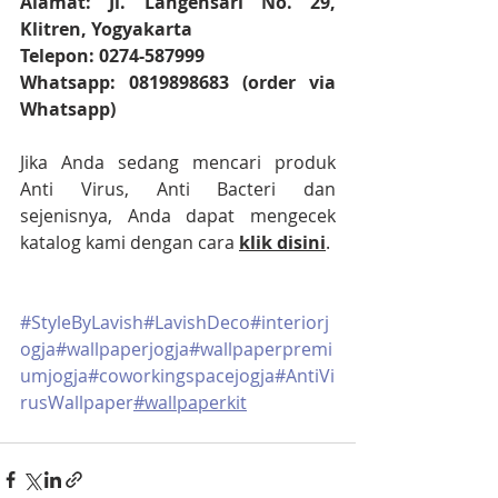
Alamat: Jl. Langensari No. 29, 
Klitren, Yogyakarta
Telepon: 0274-587999
Whatsapp: 0819898683 (order via 
Whatsapp)
Jika Anda sedang mencari produk 
Anti Virus, Anti Bacteri dan 
sejenisnya, Anda dapat mengecek 
katalog kami dengan cara 
klik disini
.
#StyleByLavish
#LavishDeco
#interiorj
ogja
#wallpaperjogja
#wallpaperpremi
umjogja
#coworkingspacejogja
#AntiVi
rusWallpaper
#wallpaperkit