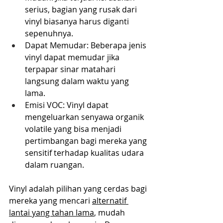
serius, bagian yang rusak dari 
vinyl biasanya harus diganti 
sepenuhnya.
Dapat Memudar: Beberapa jenis 
vinyl dapat memudar jika 
terpapar sinar matahari 
langsung dalam waktu yang 
lama.
Emisi VOC: Vinyl dapat 
mengeluarkan senyawa organik 
volatile yang bisa menjadi 
pertimbangan bagi mereka yang 
sensitif terhadap kualitas udara 
dalam ruangan.
Vinyl adalah pilihan yang cerdas bagi 
mereka yang mencari 
alternatif 
lantai yang tahan lama
, mudah 