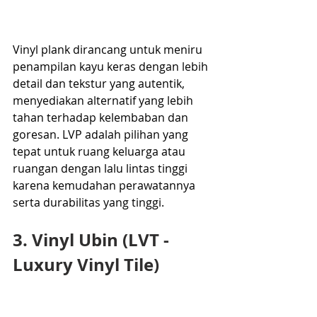
Vinyl plank dirancang untuk meniru 
penampilan kayu keras dengan lebih 
detail dan tekstur yang autentik, 
menyediakan alternatif yang lebih 
tahan terhadap kelembaban dan 
goresan. LVP adalah pilihan yang 
tepat untuk ruang keluarga atau 
ruangan dengan lalu lintas tinggi 
karena kemudahan perawatannya 
serta durabilitas yang tinggi.
3. Vinyl Ubin (LVT - 
Luxury Vinyl Tile)