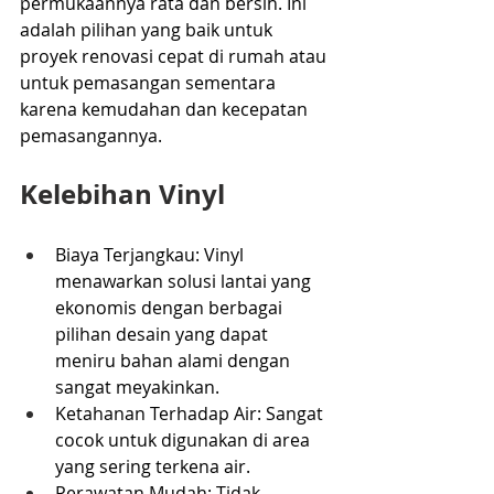
permukaannya rata dan bersih. Ini 
adalah pilihan yang baik untuk 
proyek renovasi cepat di rumah atau 
untuk pemasangan sementara 
karena kemudahan dan kecepatan 
pemasangannya.
Kelebihan Vinyl
Biaya Terjangkau: Vinyl 
menawarkan solusi lantai yang 
ekonomis dengan berbagai 
pilihan desain yang dapat 
meniru bahan alami dengan 
sangat meyakinkan.
Ketahanan Terhadap Air: Sangat 
cocok untuk digunakan di area 
yang sering terkena air.
Perawatan Mudah: Tidak 