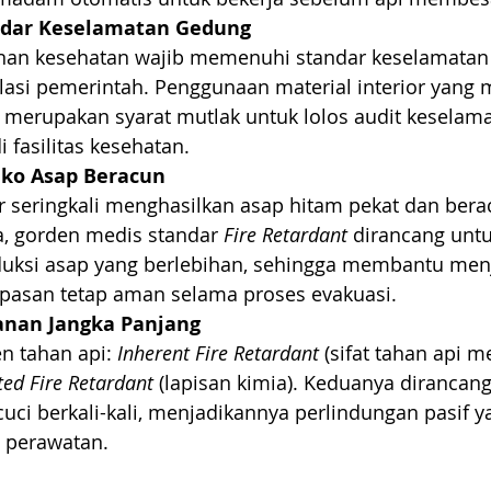
ndar Keselamatan Gedung
ayanan kesehatan wajib memenuhi standar keselamatan
lasi pemerintah. Penggunaan material interior yang m
pi merupakan syarat mutlak untuk lolos audit keselam
 fasilitas kesehatan.
iko Asap Beracun
r seringkali menghasilkan asap hitam pekat dan bera
a, gorden medis standar 
Fire Retardant
 dirancang untu
uksi asap yang berlebihan, sehingga membantu menj
pasan tetap aman selama proses evakuasi.
anan Jangka Panjang
n tahan api: 
Inherent Fire Retardant
 (sifat tahan api 
ted Fire Retardant
 (lapisan kimia). Keduanya dirancang
cuci berkali-kali, menjadikannya perlindungan pasif y
g perawatan.