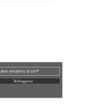
e Gym Minimalis: Ide
rior yang Fungsional
uk Rumah Berukuran
l
ANAN
nan untuk mendapatkan berita baru
Berlangganan