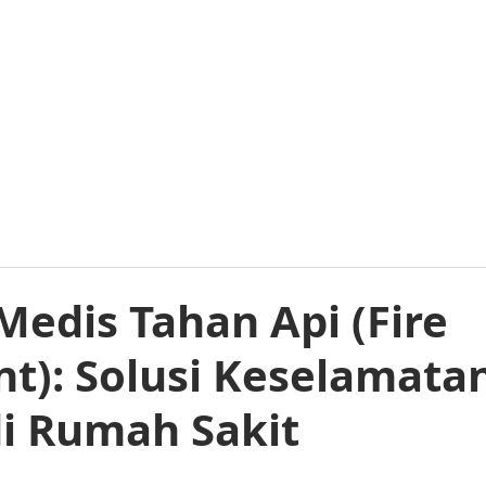
PROFIL
PRODUK
PORTFOLIO
LAVISH.TV
ARTIKEL
edis Tahan Api (Fire
nt): Solusi Keselamata
i Rumah Sakit