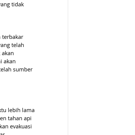
ang tidak 
 terbakar 
yang telah 
k akan 
i akan 
etelah sumber 
tu lebih lama 
en tahan api 
an evakuasi 
ar.