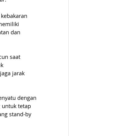
 kebakaran 
emiliki 
atan dan 
cun saat 
k 
aga jarak 
menyatu dengan 
 untuk tetap 
ang stand-by 