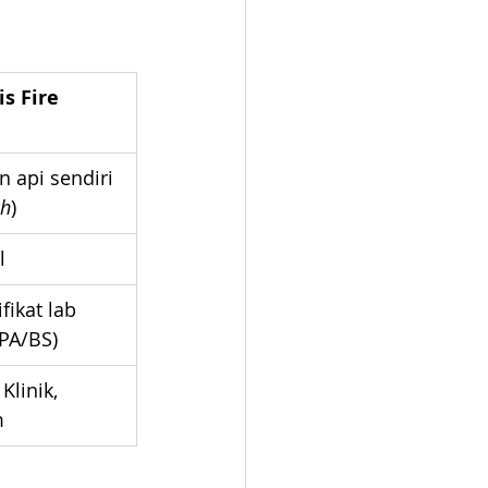
s Fire 
api sendiri 
sh
)
l
fikat lab 
PA/BS)
Klinik, 
m