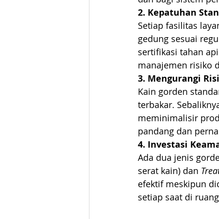
2. Kepatuhan Sta
Setiap fasilitas l
gedung sesuai regu
sertifikasi tahan a
manajemen risiko di
3. Mengurangi Ris
Kain gorden standa
terbakar. Sebalikny
meminimalisir prod
pandang dan perna
4. Investasi Keam
Ada dua jenis gorde
serat kain) dan 
Trea
efektif meskipun di
setiap saat di ruan