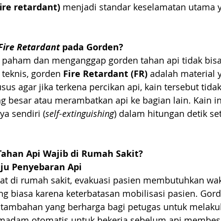
ire retardant)
 menjadi standar keselamatan utama y
Fire Retardant
 pada Gorden?
 paham dan menganggap gorden tahan api tidak bisa
 teknis, gorden 
Fire Retardant (FR)
 adalah material 
sus agar jika terkena percikan api, kain tersebut tida
 besar atau merambatkan api ke bagian lain. Kain in
 sendiri (
self-extinguishing
) dalam hitungan detik s
ahan Api Wajib di Rumah Sakit?
ju Penyebaran Api
rat di rumah sakit, evakuasi pasien membutuhkan wak
g biasa karena keterbatasan mobilisasi pasien. Gord
tambahan yang berharga bagi petugas untuk melakuk
emadam otomatis untuk bekerja sebelum api membes