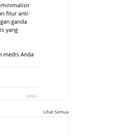
minimalisir 
 fitur anti-
ngan ganda 
s yang 
en medis Anda 
Lihat Semua