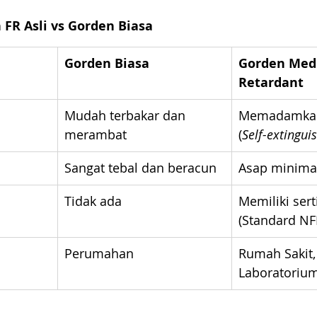
FR Asli vs Gorden Biasa
Gorden Biasa
Gorden Medi
Retardant
Mudah terbakar dan 
Memadamkan 
merambat
(
Self-extingui
Sangat tebal dan beracun
Asap minima
Tidak ada
Memiliki serti
(Standard NF
Perumahan
Rumah Sakit, 
Laboratoriu