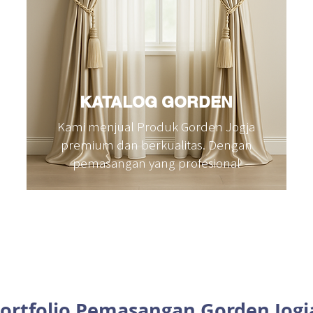
KATALOG GORDEN
Kami menjual Produk Gorden Jogja
premium dan berkualitas. Dengan
pemasangan yang profesional
ortfolio Pemasangan Gorden Jog