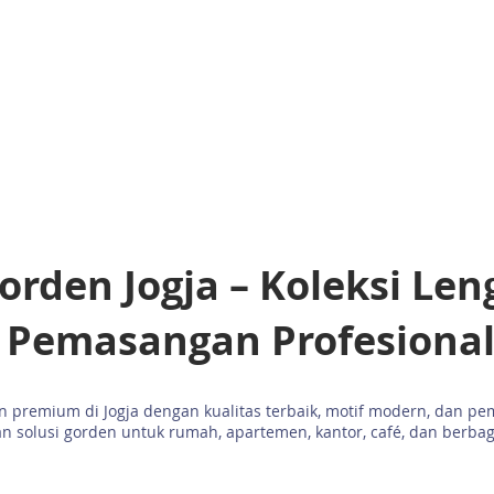
PROFIL
PRODUK
PORTFOLIO
LAVISH.TV
ARTIKEL
Gorden Jogja – Koleksi Le
Pemasangan Profesiona
 premium di Jogja dengan kualitas terbaik, motif modern, dan pem
 solusi gorden untuk rumah, apartemen, kantor, café, dan berbag