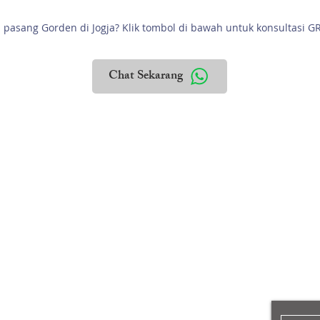
n pasang Gorden di Jogja? Klik tombol di bawah untuk konsultasi GR
Chat Sekarang
PROYEK
PELAYANAN
LANGG
List Proyek
Minta Penawaran
Berlangga
Artikel
Hubungi Kami