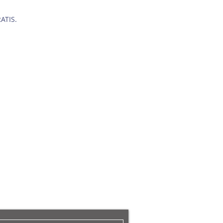
ATIS.
ANAN
nan untuk mendapatkan berita baru